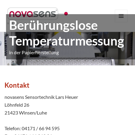
Berührungslose
MENÜ
UND
WIDGETS
Temperaturmessung
in der Papierherstellung
Kontakt
novasens Sensortechnik Lars Heuer
Löhnfeld 26
21423 Winsen/Luhe
Telefon: 04171 / 66 94 595