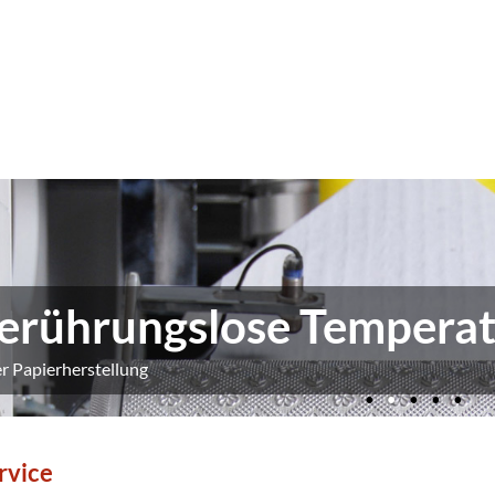
erührungslose Tempera
er Papierherstellung
rvice