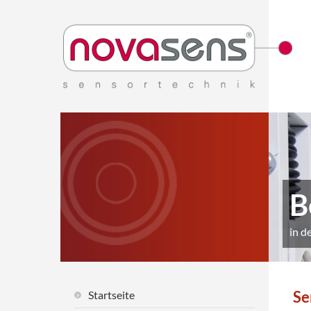
B
in d
Se
Startseite