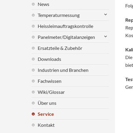
News
Fol
untermenü
Temperaturmessung
anzeigen
Rep
Heissleimauftragskontrolle
Rep
Kos
untermenü
Panelmeter/Digitalanzeigen
anzeigen
Ersatzteile & Zubehör
Kal
Die
Downloads
biet
Industrien und Branchen
Tes
Fachwissen
Ger
Wiki/Glossar
Über uns
Service
Kontakt