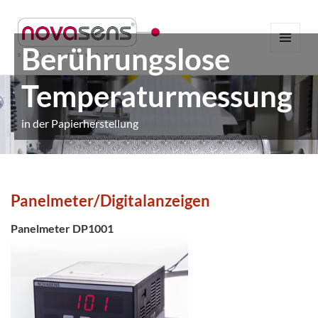
Berührungslose
MENÜ
UND
WIDGETS
Temperaturmessung
in der Papierherstellung
Panelmeter/Digitalanzeigen
Panelmeter
DP1001