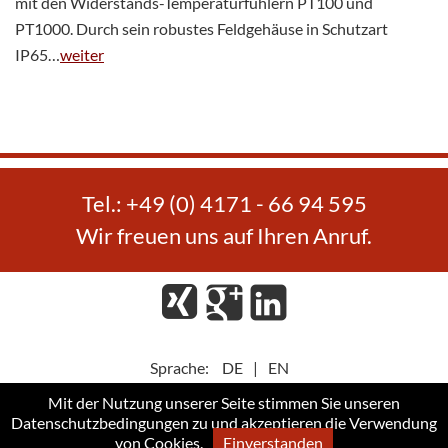
mit den Widerstands-Temperaturfühlern PT100 und
PT1000. Durch sein robustes Feldgehäuse in Schutzart
IP65…
weiter
Tel.: +49 (0) 4171 - 66 94 595
Wir freuen uns auf Ihren Anruf.
Xing
Google
LinkedIn
Plus
Sprache:
DE
|
EN
Mit der Nutzung unserer Seite stimmen Sie unseren
Datenschutzbedingungen
zu und akzeptieren die Verwendung
Datenschutzerklärung
AGB
Impressum
von Cookies.
Einverstanden